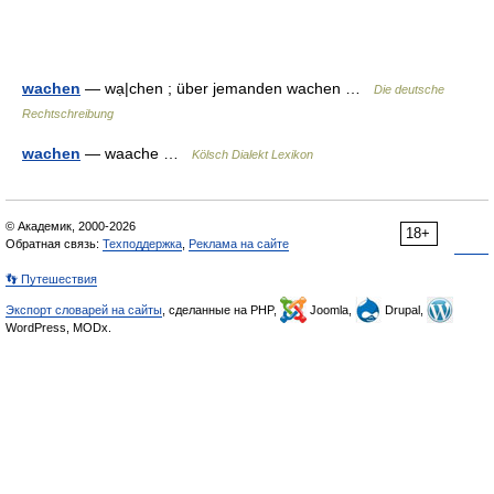
wachen
— wạ|chen ; über jemanden wachen …
Die deutsche
Rechtschreibung
wachen
— waache …
Kölsch Dialekt Lexikon
© Академик, 2000-2026
18+
Обратная связь:
Техподдержка
,
Реклама на сайте
👣 Путешествия
Экспорт словарей на сайты
, сделанные на PHP,
Joomla,
Drupal,
WordPress, MODx.