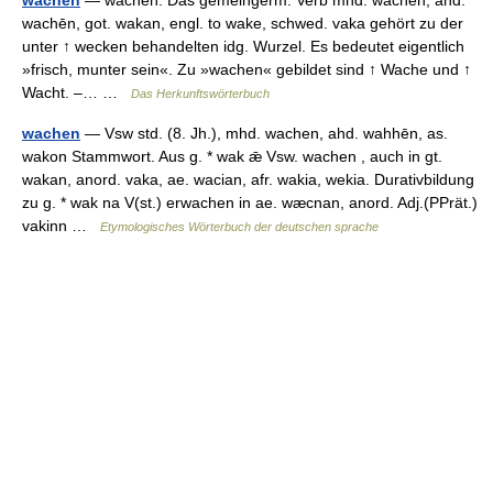
wachen
— wachen: Das gemeingerm. Verb mhd. wachen, ahd.
wachēn, got. wakan, engl. to wake, schwed. vaka gehört zu der
unter ↑ wecken behandelten idg. Wurzel. Es bedeutet eigentlich
»frisch, munter sein«. Zu »wachen« gebildet sind ↑ Wache und ↑
Wacht. –… …
Das Herkunftswörterbuch
wachen
— Vsw std. (8. Jh.), mhd. wachen, ahd. wahhēn, as.
wakon Stammwort. Aus g. * wak ǣ Vsw. wachen , auch in gt.
wakan, anord. vaka, ae. wacian, afr. wakia, wekia. Durativbildung
zu g. * wak na V(st.) erwachen in ae. wæcnan, anord. Adj.(PPrät.)
vakinn …
Etymologisches Wörterbuch der deutschen sprache