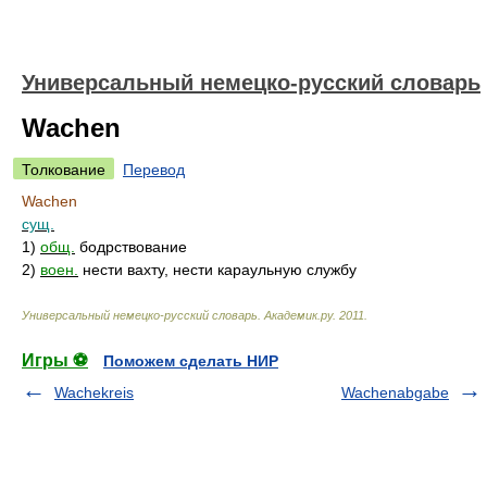
Универсальный немецко-русский словарь
Wachen
Толкование
Перевод
Wachen
сущ.
1)
общ.
бодрствование
2)
воен.
нести вахту, нести караульную службу
Универсальный немецко-русский словарь
.
Академик.ру
.
2011
.
Игры ⚽
Поможем сделать НИР
Wachekreis
Wachenabgabe