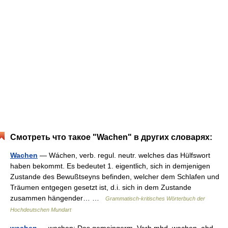
Смотреть что такое "Wachen" в других словарях:
Wachen
— Wáchen, verb. regul. neutr. welches das Hülfswort
haben bekommt. Es bedeutet 1. eigentlich, sich in demjenigen
Zustande des Bewußtseyns befinden, welcher dem Schlafen und
Träumen entgegen gesetzt ist, d.i. sich in dem Zustande
zusammen hängender… …
Grammatisch-kritisches Wörterbuch der
Hochdeutschen Mundart