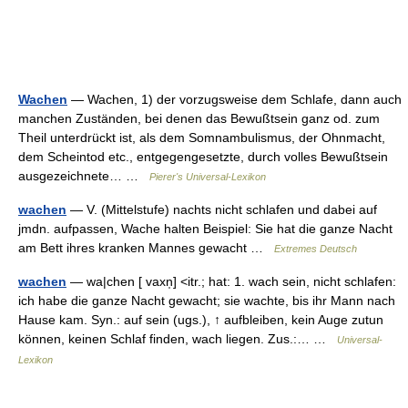
Wachen
— Wachen, 1) der vorzugsweise dem Schlafe, dann auch
manchen Zuständen, bei denen das Bewußtsein ganz od. zum
Theil unterdrückt ist, als dem Somnambulismus, der Ohnmacht,
dem Scheintod etc., entgegengesetzte, durch volles Bewußtsein
ausgezeichnete… …
Pierer's Universal-Lexikon
wachen
— V. (Mittelstufe) nachts nicht schlafen und dabei auf
jmdn. aufpassen, Wache halten Beispiel: Sie hat die ganze Nacht
am Bett ihres kranken Mannes gewacht …
Extremes Deutsch
wachen
— wa|chen [ vaxn̩] <itr.; hat: 1. wach sein, nicht schlafen:
ich habe die ganze Nacht gewacht; sie wachte, bis ihr Mann nach
Hause kam. Syn.: auf sein (ugs.), ↑ aufbleiben, kein Auge zutun
können, keinen Schlaf finden, wach liegen. Zus.:… …
Universal-
Lexikon